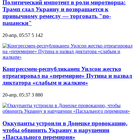
Политический импотент в роли миротворца:
Трамп сдал Украину и возвращается к
привычному ремеслу — торговать "по-
пацански"
20-апр, 05:57
5 142
Конгрессмен-республиканец Уилсон жестко
отреагировал на «перемирие» Путина и назвал
диктатора «слабым и жалким»
20-апр, 05:37
3 880
Оккупанты устроили в Донецке провокацию,
чтобы обвинить Украину в нарушении
«Пасхального перемирия»