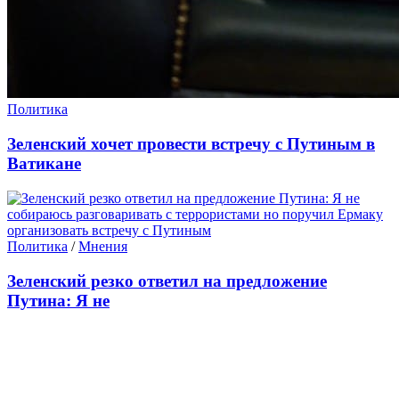
Политика
Зеленский хочет провести встречу с Путиным в
Ватикане
Политика
/
Мнения
Зеленский резко ответил на предложение
Путина: Я не