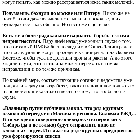
могут понять, как можно расстраиваться из-за таких мелочей.
Подумаешь, бахнули по москве или Питеру!
Никто же не
погиб, а они даже взрывов не слышали, поскольку в их
бункерах все – как обычно. Но и это же еще не все.
Есть же и более радикальные варианты борьбы с этими
неприятностями.
Пару дней назад уже ходили слухи о том,
что тот самый ПМЭФ был последним в Санкт-Ленинграде и
что последующие могут проходить в Сибири или на Дальнем
Востоке, чтобы туда не долетали дроны и ракеты. А до этого
ходили слухи, что и столица может переехать в том же
направлении и по тем же причинам.
По крайней мере, соответствующие органы и ведомства уже
получили задачу на разработку таких планов и вот только что,
из первоисточника стало известно о том, что это было не
слухи.
«Владимир путин публично заявил, что ряд крупных
компаний переедут из Москвы в регионы. Включая РЖД…
В то же время совершенно очевидно, что первыми в
Сибирь (да и не только) будут отправлять явно не
ключевых людей. И сейчас на ряде крупных предприятий
уже формируются списки.