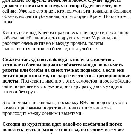
для каких-то других целей, но в любом случае, адресат
должен готовиться к тому, что скоро будет веселее, чем
сейчас.
Уже кто его знает, кто получит эти подарки в большем
объеме, но лапти убеждены, что это будет Крым. Но об этом –
ниже.
Кстати, если над Киевом практически не видно и не слышно
работы нашей авиации, то в других частях Украины, она
работает очень активно и между прочим, полеты
выполняются не только боевые, но и учебные.
Скажем так, удалось наблюдать полеты самолетов,
которые в боевом варианте обязательно должны иметь
ракеты или бомбы на своих точках подвесок, а если они
летят «порожняком», то скорее всего это – тренировочные
полеты.
Подчеркну, именно у этих самолетов, просто обязано
быть подвешенным оружием, но пару раз удалось увидеть
птички без груза.
Это не может не радовать, поскольку ВВС явно действуют в
рамках программы подготовки новых пилотов и это
происходит между боевыми вылетами.
Сегодня из курятника идет какой-то необычный поток
новостей, пусть и разного свойства, но с одним и тем же