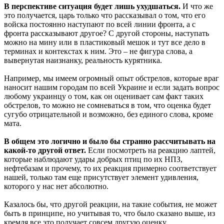
В перспективе ситуация будет лишь ухудшаться.
И что же
это получается, царь только что рассказывал о том, что его
войска постоянно наступают по всей линии фронта, а с
фронта рассказывают другое? С другой стороны, наступать
можно на мину или в пластиковый мешок и тут все дело в
терминах и контекстах к ним. Это – не фигура слова, а
вывернутая наизнанку, реальность курятника.
Например, мы имеем огромный опыт обстрелов, которые враг
наносит нашим городам по всей Украине и если задать вопрос
любому украинцу о том, как он оценивает сам факт таких
обстрелов, то можно не сомневаться в том, что оценка будет
сугубо отрицательной и возможно, без единого слова, кроме
мата.
В общем это логично и было бы странно рассчитывать на
какой-то другой ответ.
Если посмотреть на реакцию лаптей,
которые наблюдают удары добрых птиц по их НПЗ,
нефтебазам и прочему, то их реакция примерно соответствует
нашей, только там еще присутствует элемент удивления,
которого у нас нет абсолютно.
Казалось бы, что другой реакции, на такие события, не может
быть в принципе, но учитывая то, что было сказано выше, из
кремля все это получает совсем другую оценку.